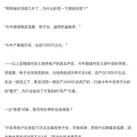
“明明做好清塘工作了，为什么虾苗一下塘就掉苗？”
“今年塘塘都是弧菌、孢子虫，越用药越难养。”
“今年产量都不高，也就1000斤左右。”
——以上是顺德均安土塘养殖户的真实声音。今年顺德均安土塘中造虾养殖，
受弧菌、孢子虫等病害影响，当地养殖成功率不足4成，亩产仅1000斤左右。
在这一困境之下，鲁安消用一塘亩产2440斤的高产虾，打破今年中造养不出虾
的“魔咒”，为行业提供了可复制的“高产”方案。
一次“借塘”试验，能否答好养虾这道难题？
“许多养殖户在放苗15天左右爆发孢子虫，导致排塘，养殖中后期爆发弧菌，因
此整体养殖成功率不足4成。”郑岩向笔者透露道。