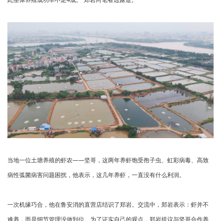
当地一位土塘养殖的虾农——坚哥，这两年养虾饱受孢子虫、虹彩病毒、高致
病性弧菌病害问题困扰，他表示，这几年养虾，一直没有什么利润。
一次机缘巧合，他在鲁安消的直营店结识了郑岩。交流中，郑岩表示：虾并不
难养，而是细节管理没做到位。为了证实自己的观点，郑岩提议与坚哥合作养