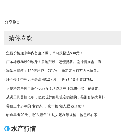
分享到
0
猜你喜欢
· 鱼粉价格迎来年内首度下调，单吨跌幅达500元！..
· 广东标鳜暴跌9元/斤！多地跟跌，恐慌抛售加剧行情崩盘｜海..
· 淘汰与颠覆：120天出虾、7斤/㎡，重新定义百万方水体盈..
· 涨不停！中鱼大鱼最高涨0.2元/斤，但8月“黄金窗口”却..
· 大规格东星斑再涨4~5元/斤！珍珠斑中小规格小涨，福建走..
· 从员工到养虾老板，他发现养虾能稳定赚钱的，是那套快大养虾..
· 养鱼三十多年的“老行家”，被一包“懒人肥”改了命！..
· 鲈鱼早出20天，抢“头塘鱼”！别人还在等规格，他已经在家..
水产行情