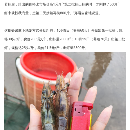
看虾后，给出的价格比市场价高1元/斤“第二批虾出虾的时，才刚抓了500斤，
虾中就找我商量，想第二天接着再装800斤。”郑岩自豪地说道。
这批虾采取下地笼方式分批起捕：10月8日（养殖60天）开始出第一批虾，规
格30头/斤，卖价20.5元/斤，出虾量2000斤；10月19日（养殖70天）出第二批
虾，规格达25头/斤，卖价21.5元/斤，出虾量3500斤。