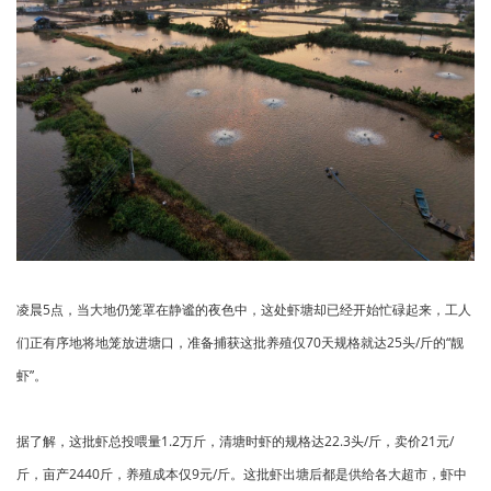
凌晨5点，当大地仍笼罩在静谧的夜色中，这处虾塘却已经开始忙碌起来，工人
们正有序地将地笼放进塘口，准备捕获这批养殖仅70天规格就达25头/斤的“靓
虾”。
据了解，这批虾总投喂量1.2万斤，清塘时虾的规格达22.3头/斤，卖价21元/
斤，亩产2440斤，养殖成本仅9元/斤。这批虾出塘后都是供给各大超市，虾中