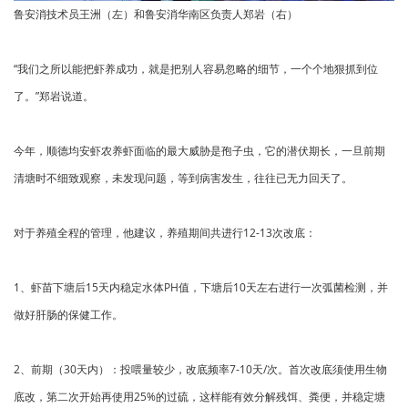
鲁安消技术员王洲（左）和鲁安消华南区负责人郑岩（右）
“我们之所以能把虾养成功，就是把别人容易忽略的细节，一个个地狠抓到位
了。”郑岩说道。
今年，顺德均安虾农养虾面临的最大威胁是孢子虫，它的潜伏期长，一旦前期
清塘时不细致观察，未发现问题，等到病害发生，往往已无力回天了。
对于养殖全程的管理，他建议，养殖期间共进行12-13次改底：
1、虾苗下塘后15天内稳定水体PH值，下塘后10天左右进行一次弧菌检测，并
做好肝肠的保健工作。
2、前期（30天内）：投喂量较少，改底频率7-10天/次。首次改底须使用生物
底改，第二次开始再使用25%的过硫，这样能有效分解残饵、粪便，并稳定塘