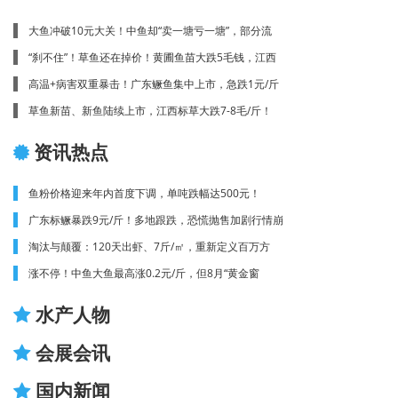
大鱼冲破10元大关！中鱼却“卖一塘亏一塘”，部分流
“刹不住”！草鱼还在掉价！黄圃鱼苗大跌5毛钱，江西
高温+病害双重暴击！广东鳜鱼集中上市，急跌1元/斤
草鱼新苗、新鱼陆续上市，江西标草大跌7-8毛/斤！
资讯热点
鱼粉价格迎来年内首度下调，单吨跌幅达500元！
广东标鳜暴跌9元/斤！多地跟跌，恐慌抛售加剧行情崩
淘汰与颠覆：120天出虾、7斤/㎡，重新定义百万方
涨不停！中鱼大鱼最高涨0.2元/斤，但8月“黄金窗
水产人物
会展会讯
国内新闻