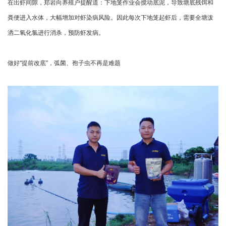
在出虾间隙，郑岩向养殖户提醒道：下地笼作业会搅动底泥，导致塘底残饵和
粪便进入水体，大幅增加对虾染病风险。因此每次下地笼起虾后，需要全塘泼
洒二氧化氯进行消杀，预防虾发病。
做好“提前改底”，弧菌、孢子虫不再是难题