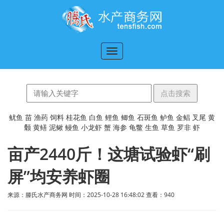
切
换
导
航
鱿鱼
苗
渔药
饲料
桂花鱼
白鱼
鲤鱼
鲫鱼
石斑鱼
鲈鱼
金鲳
叉尾
黄
颡
黄鳝
泥鳅
鳗鱼
小龙虾
蟹
海参
龟鳖
生鱼
草鱼
罗非
虾
亩产2440斤！这塘试验虾“刷
屏”均安养虾圈
来源：滕氏水产商务网 时间：2025-10-28 16:48:02 查看：
940