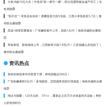
大鱼冲破10元大关！中鱼却“卖一塘亏一塘”，部分流通商被迫减产停工 | 生
鱼周报㉖
“刹不住”！草鱼还在掉价！黄圃鱼苗大跌5毛钱，江西小草鱼跌至5.7元 | 澳
华联合播报㉙
高温+病害双重暴击！广东鳜鱼集中上市，急跌1元/斤｜海南卓越联合播报
㉑
草鱼新苗、新鱼陆续上市，江西标草大跌7-8毛/斤！江苏福建山东也跌了 |
澳华联合播报㉖
资讯热点
鱼粉价格迎来年内首度下调，单吨跌幅达500元！
广东标鳜暴跌9元/斤！多地跟跌，恐慌抛售加剧行情崩盘｜海南卓越联合播
报㉛
淘汰与颠覆：120天出虾、7斤/㎡，重新定义百万方水体盈利天花板｜养虾
人的智创时代