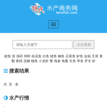
切
换
导
航
鱿鱼
苗
渔药
饲料
桂花鱼
白鱼
鲤鱼
鲫鱼
石斑鱼
鲈鱼
金鲳
叉尾
黄
颡
黄鳝
泥鳅
鳗鱼
小龙虾
蟹
海参
龟鳖
生鱼
草鱼
罗非
虾
搜索结果
共
0
页
0
条
水产行情