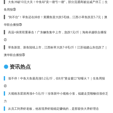
大鱼冲破10元大关！中鱼却“卖一塘亏一塘”，部分流通商被迫减产停工 | 生
鱼周报㉖
“刹不住”！草鱼还在掉价！黄圃鱼苗大跌5毛钱，江西小草鱼跌至5.7元 | 澳
华联合播报㉙
高温+病害双重暴击！广东鳜鱼集中上市，急跌1元/斤｜海南卓越联合播报
㉑
草鱼新苗、新鱼陆续上市，江西标草大跌7-8毛/斤！江苏福建山东也跌了 |
澳华联合播报㉖
资讯热点
涨不停！中鱼大鱼最高涨0.2元/斤，但8月“黄金窗口”却哑火？｜生鱼周报
㉛
大规格东星斑再涨4~5元/斤！珍珠斑中小规格小涨，福建走货顺畅但涨价乏
力
从员工到养虾老板，他发现养虾能稳定赚钱的，是那套快大养虾理念