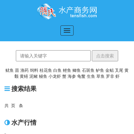
切
换
导
航
鱿鱼
苗
渔药
饲料
桂花鱼
白鱼
鲤鱼
鲫鱼
石斑鱼
鲈鱼
金鲳
叉尾
黄
颡
黄鳝
泥鳅
鳗鱼
小龙虾
蟹
海参
龟鳖
生鱼
草鱼
罗非
虾
搜索结果
共
0
页
0
条
水产行情