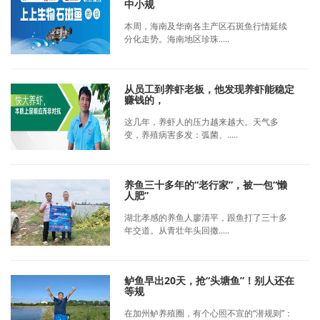
中小规
本周，海南及华南各主产区石斑鱼行情延续
分化走势。海南地区珍珠.....
从员工到养虾老板，他发现养虾能稳定
赚钱的，
这几年，养虾人的压力越来越大。天气多
变，养殖病害多发：弧菌、.....
养鱼三十多年的“老行家”，被一包“懒
人肥”
湖北孝感的养鱼人廖清平，跟鱼打了三十多
年交道。从青壮年头回撒.....
鲈鱼早出20天，抢“头塘鱼”！别人还在
等规
在加州鲈养殖圈，有个心照不宣的“潜规则”：