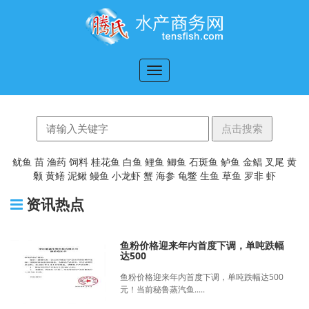
切
换
导
航
鱿鱼
苗
渔药
饲料
桂花鱼
白鱼
鲤鱼
鲫鱼
石斑鱼
鲈鱼
金鲳
叉尾
黄
颡
黄鳝
泥鳅
鳗鱼
小龙虾
蟹
海参
龟鳖
生鱼
草鱼
罗非
虾
资讯热点
鱼粉价格迎来年内首度下调，单吨跌幅
达500
鱼粉价格迎来年内首度下调，单吨跌幅达500
元！当前秘鲁蒸汽鱼.....