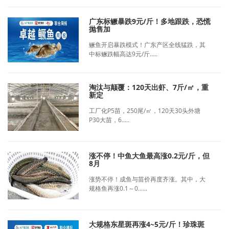
广东标鳜暴跌9元/斤！多地跟跌，恐慌
抛售加
鳜鱼开启暴跌模式！广东产区全线猛跌，其
中标鳜跌幅高达9元/斤.....
淘汰与颠覆：120天出虾、7斤/㎡，重
新定
工厂化P5苗，250尾/㎡，120天30头外塘
P30大苗，6.....
涨不停！中鱼大鱼最高涨0.2元/斤，但
8月
涨势不停！成鱼与苗价再度齐涨。其中，大
规格鱼再涨0.1～0......
大规格东星斑再涨4~5元/斤！珍珠斑