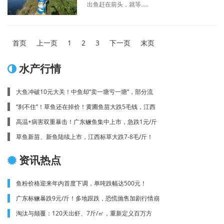
出鱼赶在前头，就等.....
首页
上一页
1
2
3
下一页
末页
水产行情
大鱼冲破10元大关！中鱼却“卖一塘亏一塘”，部分流
“刹不住”！草鱼还在掉价！黄圃鱼苗大跌5毛钱，江西
高温+病害双重暴击！广东鳜鱼集中上市，急跌1元/斤
草鱼新苗、新鱼陆续上市，江西标草大跌7-8毛/斤！
资讯热点
鱼粉价格迎来年内首度下调，单吨跌幅达500元！
广东标鳜暴跌9元/斤！多地跟跌，恐慌抛售加剧行情崩
淘汰与颠覆：120天出虾、7斤/㎡，重新定义百万方