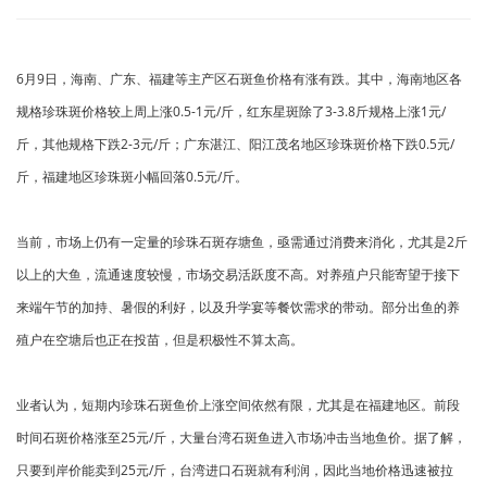
6月9日，海南、广东、福建等主产区石斑鱼价格有涨有跌。其中，海南地区各
规格珍珠斑价格较上周上涨0.5-1元/斤，红东星斑除了3-3.8斤规格上涨1元/
斤，其他规格下跌2-3元/斤；广东湛江、阳江茂名地区珍珠斑价格下跌0.5元/
斤，福建地区珍珠斑小幅回落0.5元/斤。
当前，市场上仍有一定量的珍珠石斑存塘鱼，亟需通过消费来消化，尤其是2斤
以上的大鱼，流通速度较慢，市场交易活跃度不高。对养殖户只能寄望于接下
来端午节的加持、暑假的利好，以及升学宴等餐饮需求的带动。部分出鱼的养
殖户在空塘后也正在投苗，但是积极性不算太高。
业者认为，短期内珍珠石斑鱼价上涨空间依然有限，尤其是在福建地区。前段
时间石斑价格涨至25元/斤，大量台湾石斑鱼进入市场冲击当地鱼价。据了解，
只要到岸价能卖到25元/斤，台湾进口石斑就有利润，因此当地价格迅速被拉