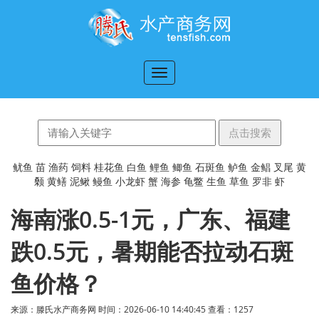
切
换
导
航
鱿鱼
苗
渔药
饲料
桂花鱼
白鱼
鲤鱼
鲫鱼
石斑鱼
鲈鱼
金鲳
叉尾
黄
颡
黄鳝
泥鳅
鳗鱼
小龙虾
蟹
海参
龟鳖
生鱼
草鱼
罗非
虾
海南涨0.5-1元，广东、福建
跌0.5元，暑期能否拉动石斑
鱼价格？
来源：滕氏水产商务网 时间：2026-06-10 14:40:45 查看：
1257