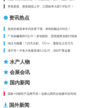
草鱼新苗、新鱼陆续上市，江西标草大跌7-8毛/斤！
资讯热点
鱼粉价格迎来年内首度下调，单吨跌幅达500元！
广东标鳜暴跌9元/斤！多地跟跌，恐慌抛售加剧行情崩
淘汰与颠覆：120天出虾、7斤/㎡，重新定义百万方
涨不停！中鱼大鱼最高涨0.2元/斤，但8月“黄金窗
水产人物
会展会讯
国内新闻
国标+功能性产品两手抓！这家山西药企组建90后年轻
国外新闻