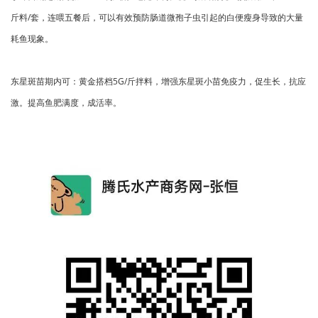
斤料/套，连喂五餐后，可以有效预防肠道微孢子虫引起的白便瘦身导致的大量
耗鱼现象。
东星斑苗期内可：黄金搭档5G/斤拌料，增强东星斑小苗免疫力，促生长，抗应
激。提高鱼肥满度，成活率。