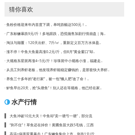
猜你喜欢
· 鱼粉价格迎来年内首度下调，单吨跌幅达500元！..
· 广东标鳜暴跌9元/斤！多地跟跌，恐慌抛售加剧行情崩盘｜海..
· 淘汰与颠覆：120天出虾、7斤/㎡，重新定义百万方水体盈..
· 涨不停！中鱼大鱼最高涨0.2元/斤，但8月“黄金窗口”却..
· 大规格东星斑再涨4~5元/斤！珍珠斑中小规格小涨，福建走..
· 从员工到养虾老板，他发现养虾能稳定赚钱的，是那套快大养虾..
· 养鱼三十多年的“老行家”，被一包“懒人肥”改了命！..
· 鲈鱼早出20天，抢“头塘鱼”！别人还在等规格，他已经在家..
水产行情
大鱼冲破10元大关！中鱼却“卖一塘亏一塘”，部分流
“刹不住”！草鱼还在掉价！黄圃鱼苗大跌5毛钱，江西
高温+病害双重暴击！广东鳜鱼集中上市，急跌1元/斤