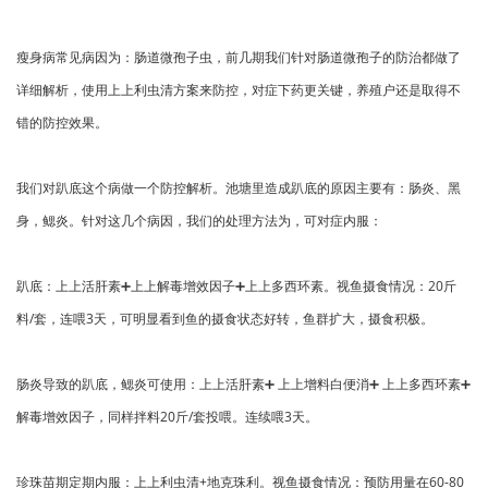
瘦身病常见病因为：肠道微孢子虫，前几期我们针对肠道微孢子的防治都做了
详细解析，使用上上利虫清方案来防控，对症下药更关键，养殖户还是取得不
错的防控效果。
我们对趴底这个病做一个防控解析。池塘里造成趴底的原因主要有：肠炎、黑
身，鳃炎。针对这几个病因，我们的处理方法为，可对症内服：
趴底：上上活肝素➕上上解毒增效因子➕上上多西环素。视鱼摄食情况：20斤
料/套，连喂3天，可明显看到鱼的摄食状态好转，鱼群扩大，摄食积极。
肠炎导致的趴底，鳃炎可使用：上上活肝素➕ 上上增料白便消➕ 上上多西环素➕
解毒增效因子，同样拌料20斤/套投喂。连续喂3天。
珍珠苗期定期内服：上上利虫清+地克珠利。视鱼摄食情况：预防用量在60-80