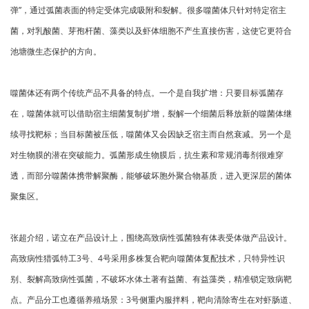
弹”，通过弧菌表面的特定受体完成吸附和裂解。很多噬菌体只针对特定宿主
菌，对乳酸菌、芽孢杆菌、藻类以及虾体细胞不产生直接伤害，这使它更符合
池塘微生态保护的方向。
噬菌体还有两个传统产品不具备的特点。一个是自我扩增：只要目标弧菌存
在，噬菌体就可以借助宿主细菌复制扩增，裂解一个细菌后释放新的噬菌体继
续寻找靶标；当目标菌被压低，噬菌体又会因缺乏宿主而自然衰减。另一个是
对生物膜的潜在突破能力。弧菌形成生物膜后，抗生素和常规消毒剂很难穿
透，而部分噬菌体携带解聚酶，能够破坏胞外聚合物基质，进入更深层的菌体
聚集区。
张超介绍，诺立在产品设计上，围绕高致病性弧菌独有体表受体做产品设计。
高致病性猎弧特工3号、4号采用多株复合靶向噬菌体复配技术，只特异性识
别、裂解高致病性弧菌，不破坏水体土著有益菌、有益藻类，精准锁定致病靶
点。产品分工也遵循养殖场景：3号侧重内服拌料，靶向清除寄生在对虾肠道、