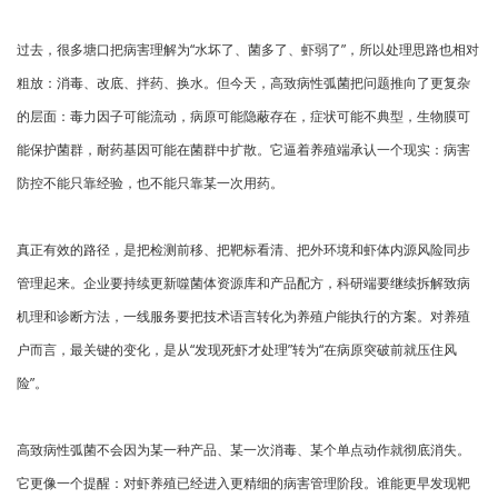
过去，很多塘口把病害理解为“水坏了、菌多了、虾弱了”，所以处理思路也相对
粗放：消毒、改底、拌药、换水。但今天，高致病性弧菌把问题推向了更复杂
的层面：毒力因子可能流动，病原可能隐蔽存在，症状可能不典型，生物膜可
能保护菌群，耐药基因可能在菌群中扩散。它逼着养殖端承认一个现实：病害
防控不能只靠经验，也不能只靠某一次用药。
真正有效的路径，是把检测前移、把靶标看清、把外环境和虾体内源风险同步
管理起来。企业要持续更新噬菌体资源库和产品配方，科研端要继续拆解致病
机理和诊断方法，一线服务要把技术语言转化为养殖户能执行的方案。对养殖
户而言，最关键的变化，是从“发现死虾才处理”转为“在病原突破前就压住风
险”。
高致病性弧菌不会因为某一种产品、某一次消毒、某个单点动作就彻底消失。
它更像一个提醒：对虾养殖已经进入更精细的病害管理阶段。谁能更早发现靶