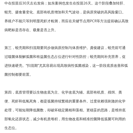
中在投苗后30天左右发病；如东案例也发生在投苗26天。这个阶段叠加转肝、
蜕壳、摄食量变化、底部有机质增加和天气波动，是病原突破的高风险窗口。
养殖户不能只等到明显死虾才检测，而应在关键节点用PCR等方法提前确认高致
病靶标是否存在、载量是否上升。
第三，蜕壳期和扫混期要同步做病原控制与体质维护。龚俊建议，蜕壳前可通
过噬菌体裂解弧菌和有益菌生态占位进行针对性防控；蜕壳期间补充营养，促
进快速硬壳。“扫混期”尤其容易出现高致病性弧菌感染，这一阶段底质改善和弧
菌控制都要前置。
第四，底质管理要以生物改底为主、化学改底为辅。底部有机质、残饵、粪
便、死虾和低氧死角，都是弧菌持续繁殖的重要条件。过度依赖强刺激的化学
处理，可能短期降低菌数，却破坏稳定菌相和藻相。更稳妥的思路，是维持底
部氧化还原状态，减少有机质堆积，用生物改底和精准控菌降低弧菌可利用的
生态位。