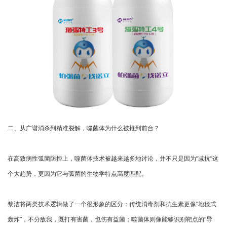
二、从广谱消杀到精准裂解，噬菌体为什么被推到前台？
在高致病性弧菌防控上，噬菌体技术被越来越多地讨论，并不只是因为“减抗”这
个大趋势，更因为它与弧菌的生物学特点高度匹配。
黎洁将两类技术逻辑做了一个很形象的区分：传统消毒剂和抗生素更像“地毯式
轰炸”，不分敌我，既打有害菌，也伤有益菌；噬菌体则像能够识别靶点的“导