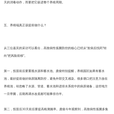
天的消毒动作，而要把它嵌进整个养殖周期。
五、养殖端真正该提前做什么？
从三位嘉宾的采访可以看出，高致病性弧菌防控的核心已经从“发病后找药”转
向“把风险前移”。
第一，投苗前后要重视水源和蓄水池。龚俊特别提醒，养殖园区如果有蓄水
池，最好提前做好病原隔离防控，避免外部交叉感染。很多塘口把注意力放在
养殖池，却忽略了水源、管道、蓄水池和进排水系统中的病原储备，这些地方
一旦带菌，后期再调水改底都可能事倍功半。
第二，投苗后30天前后要提高检测频率。龚俊今年观察到，高致病性弧菌多集