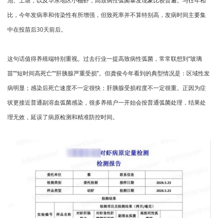
池、土塘，以及华东地区小棚虾，高致病性弧菌暴发现象比较普遍。与往年相
比，今年发病率和传染性有所增强，但致死率并不算特别高，发病时间主要集
中在投苗后30天前后。
这句话值得养殖端特别重视。过去行业一提高致病性弧菌，常常联想到“玻璃
苗”“短时间高死亡”“肝胰腺严重受损”。但龚俊今年看到的典型情况是：区域性发
病明显；感染后死亡速度不一定很快；肝胰腺受损程度不一定很重。正因为症
状更接近普通副溶血弧菌感染，很多养殖户一开始会按普通弧菌处理，结果处
理无效，延误了病原检测和精准防控时间。