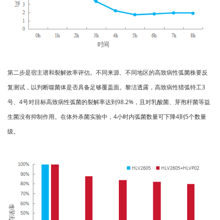
第二步是宿主谱和裂解效率评估。不同来源、不同地区的高致病性弧菌株要反
复测试，以判断噬菌体是否具备足够覆盖面。黎洁透露，高致病性猎弧特工3
号、4号对目标高致病性弧菌的裂解率达到98.2%，且对乳酸菌、芽孢杆菌等益
生菌没有抑制作用。在体外杀菌实验中，4小时内弧菌数量可下降4到5个数量
级。