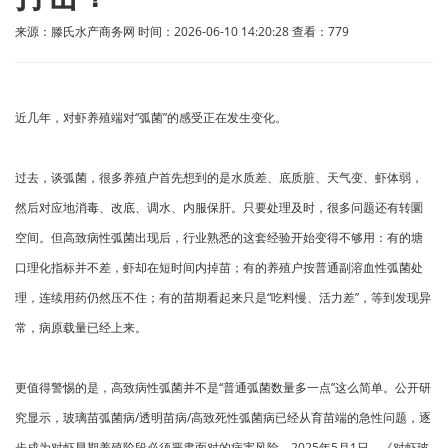
来源：滕氏水产商务网 时间：2026-06-10 14:20:28 查看：
779
近几年，对虾养殖端对“弧菌”的感受正在发生变化。
过去，谈弧菌，很多养殖户首先想到的是水质差、底质脏、天气变、虾体弱，
然后对应地消毒、改底、调水、内服保肝。只要处理及时，很多问题还有转圜
空间。但高致病性弧菌出现后，行业熟悉的这套经验开始变得不够用：有的塘
口理化指标并不差，虾却在短时间内掉苗；有的养殖户按普通副溶血性弧菌处
理，连续用药仍然压不住；有的苗期看起来只是“吃料慢、活力差”，等到发现异
常，病原载量已经上来。
更值得警惕的是，高致病性弧菌并不是“普通弧菌数量多一点”这么简单。公开研
究显示，玻璃苗弧菌病/透明苗病/高致死性弧菌病已经从育苗端的急性问题，逐
步成为对虾早期养殖阶段必须严肃面对的病害风险。2025年5月1日，《对虾玻