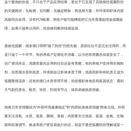
这个案例的价值，不只在于产品应用结果，更在于它呈现了高致病性弧菌防控
的关键路径：先检测，后判断；先确定靶标，再选择方案；外环境和虾体内源
风险同步处理。没有PCR检测，养殖户很可能继续把它当作普通副溶血弧菌处
理；如果只做单点用药，也很难切断持续感染源。
龚俊也提醒，很多塘口明明“做了防控”仍然失败，原因往往不是完全没用药，而
是只做了一个环节。有的养殖户定期化学消毒，以为把有害菌杀掉就安全了，
但广谱消杀后，池塘里最先反弹的往往还是有害菌；有的养殖户坚持用生物制
剂，却忽视水质和底质，环境胁迫让虾体体质下降，池底死虾和有机质又成为
弧菌繁殖温床；还有的塘口水质管理不错，却忽视虾体免疫和脏器状态，遇到
天气剧烈变化、蜕壳、转肝、扫混等节点，就容易被病原突破。
他将日常管理概括为“外部环境健康稳定”和“内部机体体质强健”两条主线。外部
要关注溶氧、水质、底质、菌相、藻相；内部要关注免疫、脏器、血氧、生物
膜和应激调节。换成养殖户更容易执行的话，就是不要把弧菌防控理解成某一