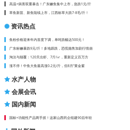
高温+病害双重暴击！广东鳜鱼集中上市，急跌1元/斤
草鱼新苗、新鱼陆续上市，江西标草大跌7-8毛/斤！
资讯热点
鱼粉价格迎来年内首度下调，单吨跌幅达500元！
广东标鳜暴跌9元/斤！多地跟跌，恐慌抛售加剧行情崩
淘汰与颠覆：120天出虾、7斤/㎡，重新定义百万方
涨不停！中鱼大鱼最高涨0.2元/斤，但8月“黄金窗
水产人物
会展会讯
国内新闻
国标+功能性产品两手抓！这家山西药企组建90后年轻