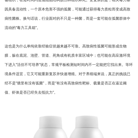
因具备流动性，一个原本危害不强的弧菌，可能通过获得毒力质粒而变成高致
病性菌株。换句话说，行业面对的不只是一种菌，而是一套可能在弧菌群体中
流动的“毒力工具箱”。
这也是为什么单纯依靠经验症状越来越不可靠。高致病性弧菌可能形成生物
膜，躲在底泥、池壁、管道、死角或有机质丰富区域中；也可能在高应激环境
下进入“活但不可培养”状态，常规平板检测短时间内不一定能把它找出来。等环
境条件适宜，它又可能重新复苏并快速增殖。对于养殖端来说，真正的挑战已
经不是“塘里有没有弧菌”，而是“有没有高致病性靶标、载量是否正在逼近阈
值、虾体是否已经失去抵抗力”。