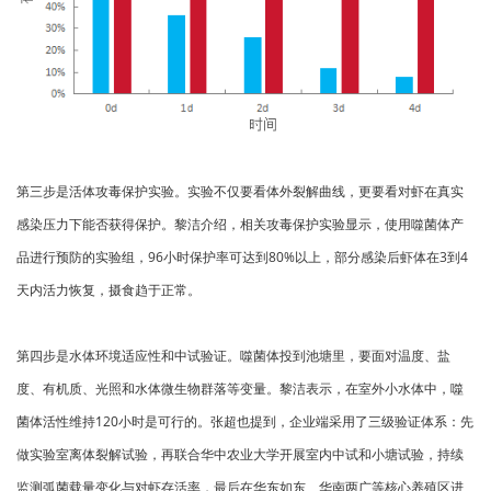
第三步是活体攻毒保护实验。实验不仅要看体外裂解曲线，更要看对虾在真实
感染压力下能否获得保护。黎洁介绍，相关攻毒保护实验显示，使用噬菌体产
品进行预防的实验组，96小时保护率可达到80%以上，部分感染后虾体在3到4
天内活力恢复，摄食趋于正常。
第四步是水体环境适应性和中试验证。噬菌体投到池塘里，要面对温度、盐
度、有机质、光照和水体微生物群落等变量。黎洁表示，在室外小水体中，噬
菌体活性维持120小时是可行的。张超也提到，企业端采用了三级验证体系：先
做实验室离体裂解试验，再联合华中农业大学开展室内中试和小塘试验，持续
监测弧菌载量变化与对虾存活率，最后在华东如东、华南两广等核心养殖区进