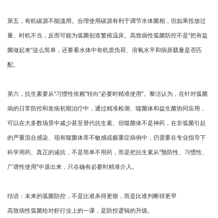
第五，有机碳源不能滥用。合理使用碳源有利于调节水体菌相，但如果投放过
量、时机不当，反而可能为弧菌创造繁殖温床。高致病性弧菌防控不是“把有益
菌做起来”这么简单，还要看水体中有机质负荷、溶氧水平和病原载量是否匹
配。
第六，抗生素要从“习惯性依赖”转向“必要时精准使用”。黎洁认为，在针对弧菌
病的日常防控和发病初期治疗中，通过精准检测、噬菌体和益生菌协同应用，
可以在大多数场景中减少甚至替代抗生素。但噬菌体不是神药，在非弧菌引起
的严重混合感染、现有噬菌体库不敏感或极重症病例中，仍需要在专业指导下
科学用药。真正的减抗，不是简单不用药，而是把抗生素从“预防性、习惯性、
广谱性使用”中退出来，只在确有必要时精准介入。
结语：未来的弧菌防控，不是比谁杀得更狠，而是比谁判断得更早
高致病性弧菌给对虾行业上的一课，是防控逻辑的升级。