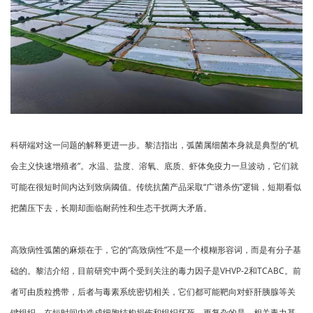
科研端对这一问题的解释更进一步。黎洁指出，弧菌属细菌本身就是典型的“机
会主义快速增殖者”。水温、盐度、溶氧、底质、虾体免疫力一旦波动，它们就
可能在很短时间内达到致病阈值。传统抗菌产品采取“广谱杀伤”逻辑，短期看似
把菌压下去，长期却面临耐药性和生态干扰两大矛盾。
高致病性弧菌的麻烦在于，它的“高致病性”不是一个模糊形容词，而是有分子基
础的。黎洁介绍，目前研究中两个受到关注的毒力因子是VHVP-2和TCABC。前
者可由质粒携带，后者与毒素系统密切相关，它们都可能靶向对虾肝胰腺等关
键组织，在短时间内造成细胞结构损伤和组织坏死。更复杂的是，相关毒力基