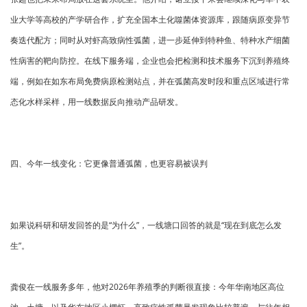
业大学等高校的产学研合作，扩充全国本土化噬菌体资源库，跟随病原变异节
奏迭代配方；同时从对虾高致病性弧菌，进一步延伸到特种鱼、特种水产细菌
性病害的靶向防控。在线下服务端，企业也会把检测和技术服务下沉到养殖终
端，例如在如东布局免费病原检测站点，并在弧菌高发时段和重点区域进行常
态化水样采样，用一线数据反向推动产品研发。
四、今年一线变化：它更像普通弧菌，也更容易被误判
如果说科研和研发回答的是“为什么”，一线塘口回答的就是“现在到底怎么发
生”。
龚俊在一线服务多年，他对2026年养殖季的判断很直接：今年华南地区高位