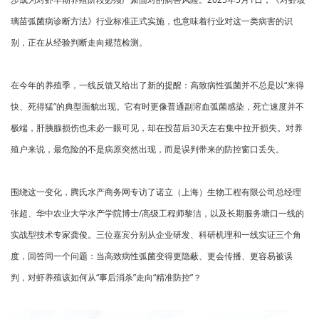
璃苗弧菌病诊断方法》行业标准正式实施，也意味着行业对这一类病害的识
别，正在从经验判断走向规范检测。
在今年的养殖季，一线反馈又给出了新的提醒：高致病性弧菌并不总是以“来得
快、死得猛”的典型面貌出现。它有时更像普通副溶血弧菌感染，死亡速度并不
极端，肝胰腺损伤也未必一眼可见，却在投苗后30天左右集中拉开损失。对养
殖户来说，最危险的不是病原突然出现，而是误判带来的防控窗口丢失。
围绕这一变化，腾氏水产商务网专访了诺立（上海）生物工程有限公司总经理
张超、华中农业大学水产学院博士/高级工程师黎洁，以及长期服务塘口一线的
实战型技术专家龚俊。三位嘉宾分别从企业研发、科研机理和一线实证三个角
度，回答同一个问题：当高致病性弧菌变得更隐蔽、更会传播、更容易被误
判，对虾养殖该如何从“事后消杀”走向“精准防控”？