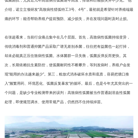
弧菌困扰，尤其近几年高致病性弧菌逐年高发，排塘和巨额损失并不少见。”他
介绍，诺立立项研发“高致病性猎弧特工3号、4号”，最初就是希望针对养殖端最
痛的环节：能否帮助养殖户提前预防、减少损失，并在发现问题时及时止损。
在张超看来，当前行业痛点集中在几个层面。首先，高致病性弧菌持续变异，
传统消毒剂和普通抑菌产品采取广谱无差别杀菌，往往把有益菌也一起打掉，
却未必能真正压住致病性弧菌。水体菌群一旦失衡，弧菌反弹反而更快。其
次，长期依赖抗生素防控，使弧菌耐药性不断攀升，等到发病时，养殖户会发
现“能用的办法越来越少”。第三，粗放式消杀破坏水质和底质，容易把塘口推
入“频繁用药、环境恶化、弧菌反复暴发”的循环。最后，也是今年尤其突出的一
个问题，是缺少专业检测带来的误判：高致病性弧菌被当作普通副溶血性弧菌
处理，即便规范调水、使用常规产品，仍然挡不住持续掉苗。