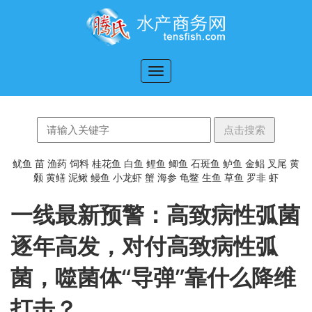
切
换
导
航
鱿鱼
苗
渔药
饲料
桂花鱼
白鱼
鲤鱼
鲫鱼
石斑鱼
鲈鱼
金鲳
叉尾
黄
颡
黄鳝
泥鳅
鳗鱼
小龙虾
蟹
海参
龟鳖
生鱼
草鱼
罗非
虾
一线最新预警：高致病性弧菌
逐年高发，对付高致病性弧
菌，噬菌体“导弹”靠什么降维
打击？