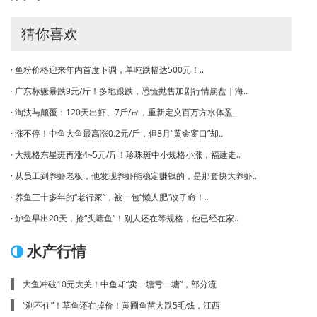
猜你喜欢
· 鱼粉价格迎来年内首度下调，单吨跌幅达500元！..
· 广东标鳜暴跌9元/斤！多地跟跌，恐慌抛售加剧行情崩盘｜海..
· 淘汰与颠覆：120天出虾、7斤/㎡，重新定义百万方水体盈..
· 涨不停！中鱼大鱼最高涨0.2元/斤，但8月“黄金窗口”却..
· 大规格东星斑再涨4~5元/斤！珍珠斑中小规格小涨，福建走..
· 从员工到养虾老板，他发现养虾能稳定赚钱的，是那套快大养虾..
· 养鱼三十多年的“老行家”，被一包“懒人肥”改了命！..
· 鲈鱼早出20天，抢“头塘鱼”！别人还在等规格，他已经在家..
水产行情
大鱼冲破10元大关！中鱼却“卖一塘亏一塘”，部分流
“刹不住”！草鱼还在掉价！黄圃鱼苗大跌5毛钱，江西