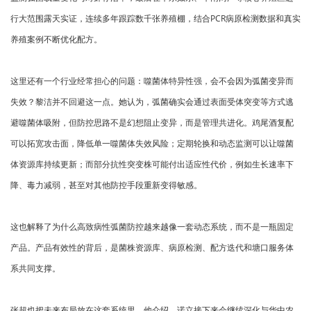
行大范围露天实证，连续多年跟踪数千张养殖棚，结合PCR病原检测数据和真实
养殖案例不断优化配方。
这里还有一个行业经常担心的问题：噬菌体特异性强，会不会因为弧菌变异而
失效？黎洁并不回避这一点。她认为，弧菌确实会通过表面受体突变等方式逃
避噬菌体吸附，但防控思路不是幻想阻止变异，而是管理共进化。鸡尾酒复配
可以拓宽攻击面，降低单一噬菌体失效风险；定期轮换和动态监测可以让噬菌
体资源库持续更新；而部分抗性突变株可能付出适应性代价，例如生长速率下
降、毒力减弱，甚至对其他防控手段重新变得敏感。
这也解释了为什么高致病性弧菌防控越来越像一套动态系统，而不是一瓶固定
产品。产品有效性的背后，是菌株资源库、病原检测、配方迭代和塘口服务体
系共同支撑。
张超也把未来布局放在这套系统里。他介绍，诺立接下来会继续深化与华中农