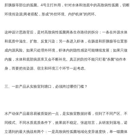
肝胰腺等部位的弧菌。4号主打外用，针对水体和池底中的高致病性弧菌，切断
环境传染源;两者搭配，形成“外控环境、内护机体”的闭环。
这种设计思路背后，是对高致病性弧菌两条生存路径的拆分：一条在外源水体
和底质中滋生、扩散、反复污染；另一条进入虾体，在肠道和肝胰腺等位置形
成内源风险。如果只处理外环境，虾体内的隐性感染可能继续发展；如果只做
内服，水体和底部病原库又会不断补充。真正的防控不能只盯着“杀菌”动作本
身，而要把传染源、宿主和环境三个环节一起考虑。
三、一款产品从实验室到塘口，必须跨过哪些门槛？
水产动保产品最容易被质疑的一点，是实验室数据好看，但到了不同产区、不
同模式、不同水质底质条件下，效果就不稳定。张超坦言，从研发到落地，诺
立遇到的最大挑战有两个：一是高致病性弧菌地域化变异速度快，单一噬菌体