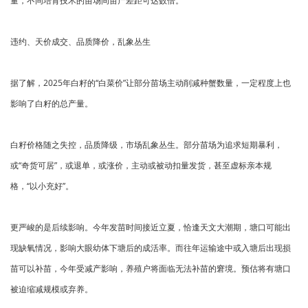
量，不同培育技术的苗场间亩产差距可达数倍。
违约、天价成交、品质降价，乱象丛生
据了解，2025年白籽的“白菜价”让部分苗场主动削减种蟹数量，一定程度上也
影响了白籽的总产量。
白籽价格随之失控，品质降级，市场乱象丛生。部分苗场为追求短期暴利，
或“奇货可居”，或退单，或涨价，主动或被动扣量发货，甚至虚标亲本规
格，“以小充好”。
更严峻的是后续影响。今年发苗时间接近立夏，恰逢天文大潮期，塘口可能出
现缺氧情况，影响大眼幼体下塘后的成活率。而往年运输途中或入塘后出现损
苗可以补苗，今年受减产影响，养殖户将面临无法补苗的窘境。预估将有塘口
被迫缩减规模或弃养。