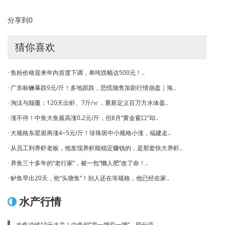
分享到
0
猜你喜欢
· 鱼粉价格迎来年内首度下调，单吨跌幅达500元！..
· 广东标鳜暴跌9元/斤！多地跟跌，恐慌抛售加剧行情崩盘｜海..
· 淘汰与颠覆：120天出虾、7斤/㎡，重新定义百万方水体盈..
· 涨不停！中鱼大鱼最高涨0.2元/斤，但8月“黄金窗口”却..
· 大规格东星斑再涨4~5元/斤！珍珠斑中小规格小涨，福建走..
· 从员工到养虾老板，他发现养虾能稳定赚钱的，是那套快大养虾..
· 养鱼三十多年的“老行家”，被一包“懒人肥”改了命！..
· 鲈鱼早出20天，抢“头塘鱼”！别人还在等规格，他已经在家..
水产行情
大鱼冲破10元大关！中鱼却“卖一塘亏一塘”，部分流