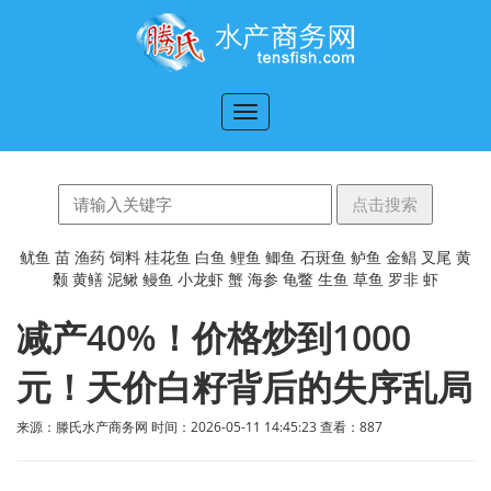
切
换
导
航
鱿鱼
苗
渔药
饲料
桂花鱼
白鱼
鲤鱼
鲫鱼
石斑鱼
鲈鱼
金鲳
叉尾
黄
颡
黄鳝
泥鳅
鳗鱼
小龙虾
蟹
海参
龟鳖
生鱼
草鱼
罗非
虾
减产40%！价格炒到1000
元！天价白籽背后的失序乱局
来源：滕氏水产商务网 时间：2026-05-11 14:45:23 查看：
887