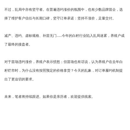
不过，乱局中亦有坚守者。在普遍违约涨价的氛围中，也有少数品牌苗企，选
择了维护客户信任与长期口碑，坚守订单承诺：坚持不涨价，足量交付。
减产、违约、虚标规格、补苗无门……今年的白籽行业陷入乱局迷雾，养殖户成
了最终的接盘者。
对于苗场违约涨价，养殖户表示愤怒；但苗场也有话说，认为养殖户在去年白
籽烂市时，为什么没有按照预定的价格拿货？今天的乱象，对订单履约机制提
出了更迫切的要求。
未来，笔者将持续跟进。如果你是亲历者，欢迎提供线索。