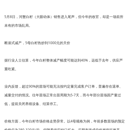
5月8日，河蟹白籽（大眼幼体）销售进入尾声，但今年的收官，却是一场前所
未有的市场乱局。
断崖式减产，5母白籽热炒到1000元的天价
据行业人士估算，今年白籽整体减产幅度可能达到40%，远低于去年，供应严
重吃紧。
业内反馈，超过90%的苗场可能无法按约定量完成客户订单，普遍存在退单、
减量交付的情况。往年苗场正常出苗周期为5-7天，而今年部分苗场因产量过
低，提前关闭养殖设备、结算停工。
价格方面，今年白籽市场价格走势异常。以4母规格为例，年前多数苗场的预定
价格仅为280-320元/斤，但随着供应缺口扩大，后期市场成交价被疯狂推高，