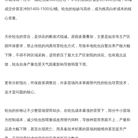
成交价甚至冲到1400-1500元/桶。轮虫的短缺与高价，成为推高白籽成本的核
心变量。
天价轮虫的背后，是供应的断崖式锐减。原因多重叠加，主要是如东等主产区
因环保要求，禁止传统的鸡粪培育轮虫方式，导致本地轮虫自繁自养产能大幅
下降，不得不跨区域采购，进而挤压了最大主产区射阳的供应。也有观点反
馈，轮虫自身产量也受天气因素影响导致明显下滑。
更有分析指出，环保政策调整后，许多苗场尚未掌握替代性的轮虫培育技术，
这才是问题的核心。
轮虫的价格让不少蟹苗场望而却步。在轮虫成本暴涨的背景下，部分中小苗场
为控制成本，减少轮虫投喂量或改用替代饵料，导致种苗营养跟不上，产量和
品质大幅下降，甚至出现死亡。而具备技术积累的苗场则能维持甚至提升产