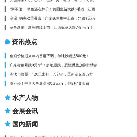
“刹不住”！草鱼还在掉价！黄圃鱼苗大跌5毛钱，江西
高温+病害双重暴击！广东鳜鱼集中上市，急跌1元/斤
草鱼新苗、新鱼陆续上市，江西标草大跌7-8毛/斤！
资讯热点
鱼粉价格迎来年内首度下调，单吨跌幅达500元！
广东标鳜暴跌9元/斤！多地跟跌，恐慌抛售加剧行情崩
淘汰与颠覆：120天出虾、7斤/㎡，重新定义百万方
涨不停！中鱼大鱼最高涨0.2元/斤，但8月“黄金窗
水产人物
会展会讯
国内新闻