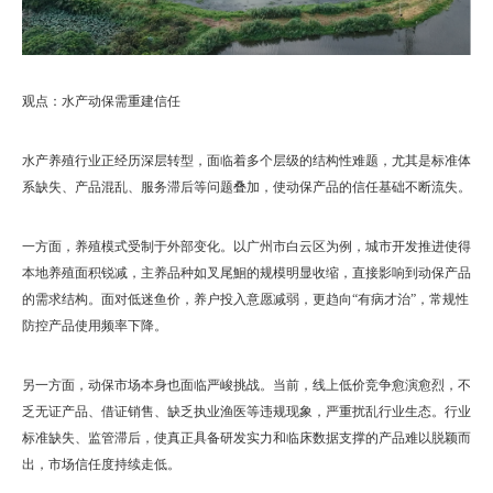
观点：水产动保需重建信任
水产养殖行业正经历深层转型，面临着多个层级的结构性难题，尤其是标准体
系缺失、产品混乱、服务滞后等问题叠加，使动保产品的信任基础不断流失。
一方面，养殖模式受制于外部变化。以广州市白云区为例，城市开发推进使得
本地养殖面积锐减，主养品种如叉尾鮰的规模明显收缩，直接影响到动保产品
的需求结构。面对低迷鱼价，养户投入意愿减弱，更趋向“有病才治”，常规性
防控产品使用频率下降。
另一方面，动保市场本身也面临严峻挑战。当前，线上低价竞争愈演愈烈，不
乏无证产品、借证销售、缺乏执业渔医等违规现象，严重扰乱行业生态。行业
标准缺失、监管滞后，使真正具备研发实力和临床数据支撑的产品难以脱颖而
出，市场信任度持续走低。