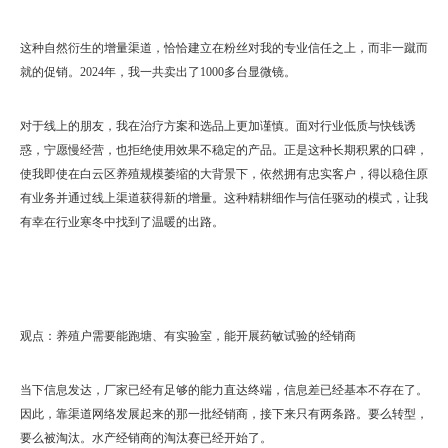
这种自然衍生的增量渠道，恰恰建立在粉丝对我的专业信任之上，而非一蹴而
就的促销。2024年，我一共卖出了1000多台显微镜。
对于线上的朋友，我在治疗方案和选品上更加谨慎。面对行业低质与快钱诱
惑，宁愿慢经营，也拒绝使用效果不稳定的产品。正是这种长期积累的口碑，
使我即使在白云区养殖规模萎缩的大背景下，依然拥有忠实客户，得以稳住原
有业务并通过线上渠道获得新的增量。这种精耕细作与信任驱动的模式，让我
有幸在行业寒冬中找到了温暖的出路。
观点：养殖户需要能跑塘、有实验室，能开展药敏试验的经销商
当下信息发达，厂家已经有足够的能力直达终端，信息差已经基本不存在了。
因此，靠渠道网络发展起来的那一批经销商，接下来只有两条路。要么转型，
要么被淘汰。水产经销商的淘汰赛已经开始了。