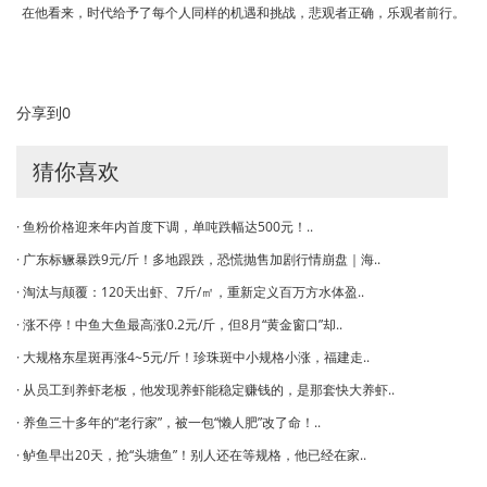
在他看来，时代给予了每个人同样的机遇和挑战，悲观者正确，乐观者前行。
分享到
0
猜你喜欢
· 鱼粉价格迎来年内首度下调，单吨跌幅达500元！..
· 广东标鳜暴跌9元/斤！多地跟跌，恐慌抛售加剧行情崩盘｜海..
· 淘汰与颠覆：120天出虾、7斤/㎡，重新定义百万方水体盈..
· 涨不停！中鱼大鱼最高涨0.2元/斤，但8月“黄金窗口”却..
· 大规格东星斑再涨4~5元/斤！珍珠斑中小规格小涨，福建走..
· 从员工到养虾老板，他发现养虾能稳定赚钱的，是那套快大养虾..
· 养鱼三十多年的“老行家”，被一包“懒人肥”改了命！..
· 鲈鱼早出20天，抢“头塘鱼”！别人还在等规格，他已经在家..