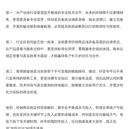
第一，水产动保行业亟需提升整体的专业技术水平。未来的经销商不仅要懂销
售，更需要具备专业背景，特别是具备执业渔医资格，能走进塘口、建立实验
室，开展药敏试验和病毒检测，从而提高疾病诊断和治疗的精准性与有效性。
第二，行业目前尚缺乏统一标准，这就要求经销商必须具备高度的自律意识。
在产品质量与服务过程中，要坚持标准化管理，重视服务价值的体现。唯有以
稳定质量与真实效果为基础，才能赢得客户长久的信任与合作。
第三，善用新媒体是当前形势下不可忽视的赋能路径。微信、抖音等平台不再
只是单纯的销售工具，更是传播专业知识、展示服务温度、强化品牌认同的重
要载体。技术内容与真实案例的持续输出，能够吸引目标用户关注，并逐步转
化为实际的商业价值。
第四，经销商在制定经营策略时，要学会平衡成本与投入。即使在养殖户亏损
期，也应坚持在关键环节上投入必要的保健成本，特别是在应对极端天气、免
疫力低下等关键时期。科学的预防性投入，往往能避免更大损失，真正实
现“先防后治”的理念落地。