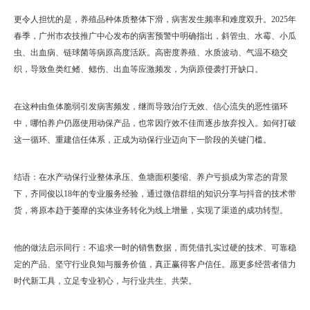
更令人担忧的是，养殖品种体质整体下滑，病害发生频率和难度双升。2025年
春季，广州市农技推广中心发布的病害预警中明确指出，斜管虫、水霉、小瓜
虫、出血病、链球菌等病原高度活跃。高密度养殖、水质波动、气温不稳交
织，导致鱼类红鳍、鳃伤、出血等应激频发，为病原侵袭打开缺口。
在这种由鱼体脆弱引发病害频发，继而导致治疗无效、信心流失的恶性循环
中，哪怕养户仍愿使用动保产品，也常因疗效不佳而逐步放弃投入。如何打破
这一循环、重建信任体系，正成为动保行业迈向下一阶段的关键门槛。
结语：
在水产动保行业整体承压、鱼塘面积萎缩、养户亏损成为常态的背景
下，
齐同俊以18年的专业服务经验，通过微信群组的知识分享与抖音的技术带
货，将原本趋于萎靡的实体业务转化为线上增量，实现了渠道的成功转型。
他的做法启示同行：不追求一时的销售数据，而凭借扎实过硬的技术、可靠稳
定的产品、坚守行业良知与服务价值，真正赢得客户信任。愿更多经营者借力
时代新工具，立足专业初心，与行业共生、共荣。