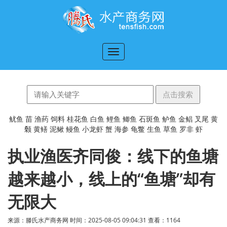
切
换
导
航
鱿鱼
苗
渔药
饲料
桂花鱼
白鱼
鲤鱼
鲫鱼
石斑鱼
鲈鱼
金鲳
叉尾
黄
颡
黄鳝
泥鳅
鳗鱼
小龙虾
蟹
海参
龟鳖
生鱼
草鱼
罗非
虾
执业渔医齐同俊：线下的鱼塘
越来越小，线上的“鱼塘”却有
无限大
来源：滕氏水产商务网 时间：2025-08-05 09:04:31 查看：
1164