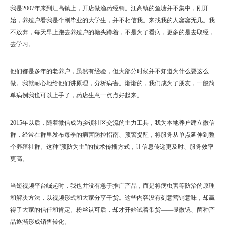
我是2007年来到江高镇上，开店做渔药经销。江高镇的鱼塘并不集中，刚开
始，养殖户看我是个刚毕业的大学生，并不相信我。来找我的人寥寥无几。我
不放弃，每天早上跑去养殖户的塘头蹲着，不是为了看病，更多的是去取经，
去学习。
他们都是多年的老养户，虽然有经验，但大部分时候并不知道为什么要这么
做。我就耐心地给他们讲原理，分析病害。渐渐的，我们成为了朋友，一般简
单病例我也可以上手了，药店生意一点点好起来。
2015年以后，随着微信成为乡镇社区交流的主力工具，我为本地养户建立微信
群，经常在群里发布每季的病害防控指南、预警提醒，将服务从单点延伸到整
个养殖社群。这种“预防为主”的技术传播方式，让信息传递更及时、服务效率
更高。
当短视频平台崛起时，我也并没有急于推广产品，而是将病虫害等防治的原理
和解决方法，以视频形式和大家分享干货。这些内容没有刻意营销意味，却赢
得了大家的信任和肯定。粉丝认可后，却才开始试着带货——显微镜、菌种产
品逐渐形成销售转化。