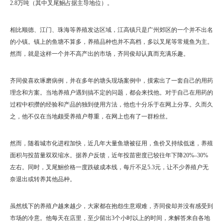
2.8万吨（其中叉尾鮰占据主导地位）。
相比顺德、江门、珠海等养殖发达区域，江高镇只是广州郊区的一个并不出名
的小镇。镇上的鱼塘不算多，养殖品种也并不高档，多以叉尾等常规鱼为主。
然而，就是这样一个并不高产出的市场，齐同俊却认真而充满乐趣。
齐同俊喜欢琢磨病例，并在多年的塘头现场案例中，摸索出了一套自己的用药
理念和方案。当地养殖户遇到搞不定的问题，都会来找他。对于自己在用药的
过程中积攒的经验和产品的独到使用方法，他也十分乐于在网上分享。久而久
之，他不仅在当地颇受养殖户尊重，在网上也有了一群粉丝。
然而，随着城市化进程加快，近几年大量鱼塘被征用，鱼价又持续低迷，养殖
面积与投苗量双双缩水。据养户反馈，近年投苗密度已较往年下降20%–30%
左右。同时，叉尾鮰价格一度跌破成本线，每斤不足5.3元，让不少养殖户无
奈退出或转养其他品种。
虽然线下的养殖户越来越少，大家都在抱怨生意艰难，齐同俊却并没有感受到
市场的冷意。他每天在店里，至少留出3个小时以上的时间，来解答来自各地