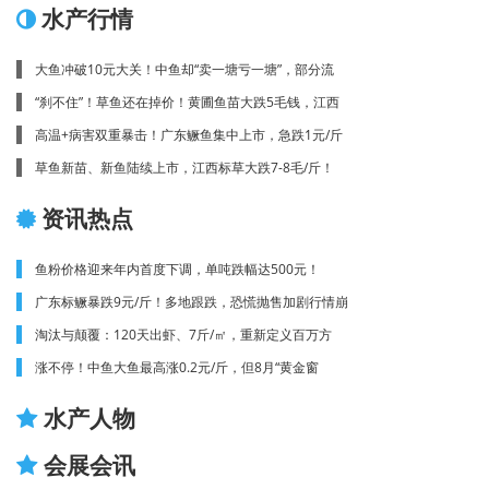
水产行情
大鱼冲破10元大关！中鱼却“卖一塘亏一塘”，部分流
“刹不住”！草鱼还在掉价！黄圃鱼苗大跌5毛钱，江西
高温+病害双重暴击！广东鳜鱼集中上市，急跌1元/斤
草鱼新苗、新鱼陆续上市，江西标草大跌7-8毛/斤！
资讯热点
鱼粉价格迎来年内首度下调，单吨跌幅达500元！
广东标鳜暴跌9元/斤！多地跟跌，恐慌抛售加剧行情崩
淘汰与颠覆：120天出虾、7斤/㎡，重新定义百万方
涨不停！中鱼大鱼最高涨0.2元/斤，但8月“黄金窗
水产人物
会展会讯