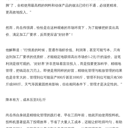
脚’了，全程使用最高档的饲料和动保产品的做法已经行不通，必须更精准、
更高效地投入。”
然而，尚岳伟强调，恰恰是在这种艰难的市场环境下，为了能够把虾卖出高
价、满足加工厂要求，反而更应该“好好养”！
他解释道：“行情差的时候，普通市场虾价低、利润薄，甚至可能亏本。只有
达到加工厂要求的优质虾，才能稳定地获得高出市场价1-2元/斤的溢价。这笔
利润是很可观的。‘好好养’并非意味着盲目投入，而是指要更加科学、精细地
管理，把钱花在刀刃上。即便是用同样的好苗，精细化管理与粗放管理的结果
也是非常大的，管理到位可能亩产800斤甚至1000斤，管理不到位可能只有500
斤或600斤。天气等因素固然有影响，但在相同条件下，管理才是决定性的。”
降本有方，成本压至8元/斤
尚岳伟自身就是精细化管理的践行者。早在三四年前，他就开始使用投料机。
投料机显著提高了投喂效率，节省了大量人工成本，还能让虾吃得均匀，有助