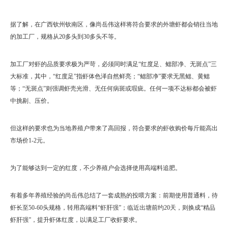
据了解，在广西钦州钦南区，像尚岳伟这样将符合要求的外塘虾都会销往当地
的加工厂，规格从20多头到30多头不等。
加工厂对虾的品质要求极为严苛，必须同时满足“红度足、鳃部净、无斑点”三
大标准，其中，“红度足”指虾体色泽自然鲜亮；“鳃部净”要求无黑鳃、黄鳃
等；“无斑点”则强调虾壳光滑、无任何病斑或瑕疵。任何一项不达标都会被虾
中挑剔、压价。
但这样的要求也为当地养殖户带来了高回报，符合要求的虾收购价每斤能高出
市场价1-2元。
为了能够达到一定的红度，不少养殖户会选择使用高端料追肥。
有着多年养殖经验的尚岳伟总结了一套成熟的投喂方案：前期使用普通料，待
虾长至50-60头规格，转用高端料“虾肝强”；临近出塘前约20天，则换成“精品
虾肝强”，提升虾体红度，以满足工厂收虾要求。