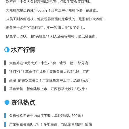
· 涨不停！中鱼大鱼最高涨0.2元/斤，但8月“黄金窗口”却..
· 大规格东星斑再涨4~5元/斤！珍珠斑中小规格小涨，福建走..
· 从员工到养虾老板，他发现养虾能稳定赚钱的，是那套快大养虾..
· 养鱼三十多年的“老行家”，被一包“懒人肥”改了命！..
· 鲈鱼早出20天，抢“头塘鱼”！别人还在等规格，他已经在家..
水产行情
大鱼冲破10元大关！中鱼却“卖一塘亏一塘”，部分流
“刹不住”！草鱼还在掉价！黄圃鱼苗大跌5毛钱，江西
高温+病害双重暴击！广东鳜鱼集中上市，急跌1元/斤
草鱼新苗、新鱼陆续上市，江西标草大跌7-8毛/斤！
资讯热点
鱼粉价格迎来年内首度下调，单吨跌幅达500元！
广东标鳜暴跌9元/斤！多地跟跌，恐慌抛售加剧行情崩