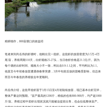
精耕细作，800亩塘口的效益经
笔者来到尚岳伟的虾塘时，他刚出完一批虾。这批虾的放苗密度为3.5万-4万
尾/亩，养殖周期110天，出虾规格25-27头，当日收虾价格是21.3元/斤。因为
每个塘的出虾时间、规格大小不一致，料比在0.9-1.1之间，平均料比为1.1。
他直言今年初春放苗遭遇倒春寒突袭，3月中旬前后放的苗略受影响，但总体
而言今年春造的养殖较去年更顺利。
尚岳伟介绍，这批早造虾苗于3月15日至4月初陆续放苗，现已基本出虾完毕，
整体产量达到预期。“亩产最高的1200斤，稍低的也有800-900斤，均产超1000
斤/亩。养殖过程中若虾出现状况就只能被迫提前出售，也会拉低整体亩产。