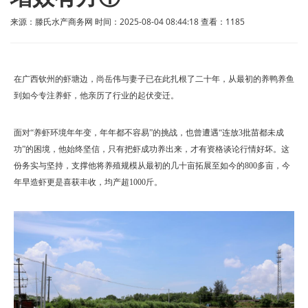
来源：滕氏水产商务网 时间：2025-08-04 08:44:18 查看：
1185
在广西钦州的虾塘边，尚岳伟与妻子已在此扎根了二十年，从最初的养鸭养鱼
到如今专注养虾，他亲历了行业的起伏变迁。
面对“养虾环境年年变，年年都不容易”的挑战，也曾遭遇“连放3批苗都未成
功”的困境，他始终坚信，只有把虾成功养出来，才有资格谈论行情好坏。这
份务实与坚持，支撑他将养殖规模从最初的几十亩拓展至如今的800多亩，今
年早造虾更是喜获丰收，均产超1000斤。