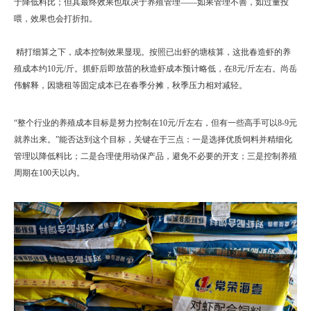
于降低料比；但其最终效果也取决于养殖管理——如果管理不善，如过量投
喂，效果也会打折扣。
精打细算之下，成本控制效果显现。按照已出虾的塘核算，这批春造虾的养
殖成本约10元/斤。抓虾后即放苗的秋造虾成本预计略低，在8元/斤左右。尚岳
伟解释，因塘租等固定成本已在春季分摊，秋季压力相对减轻。
“整个行业的养殖成本目标是努力控制在10元/斤左右，但有一些高手可以8-9元
就养出来。”能否达到这个目标，关键在于三点：一是选择优质饲料并精细化
管理以降低料比；二是合理使用动保产品，避免不必要的开支；三是控制养殖
周期在100天以内。