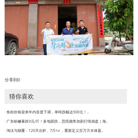
分享到
0
猜你喜欢
· 鱼粉价格迎来年内首度下调，单吨跌幅达500元！..
· 广东标鳜暴跌9元/斤！多地跟跌，恐慌抛售加剧行情崩盘｜海..
· 淘汰与颠覆：120天出虾、7斤/㎡，重新定义百万方水体盈..