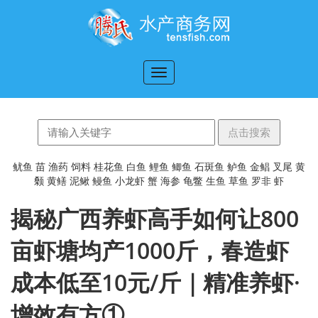
切
换
导
航
鱿鱼
苗
渔药
饲料
桂花鱼
白鱼
鲤鱼
鲫鱼
石斑鱼
鲈鱼
金鲳
叉尾
黄
颡
黄鳝
泥鳅
鳗鱼
小龙虾
蟹
海参
龟鳖
生鱼
草鱼
罗非
虾
揭秘广西养虾高手如何让800
亩虾塘均产1000斤，春造虾
成本低至10元/斤｜精准养虾·
增效有方①