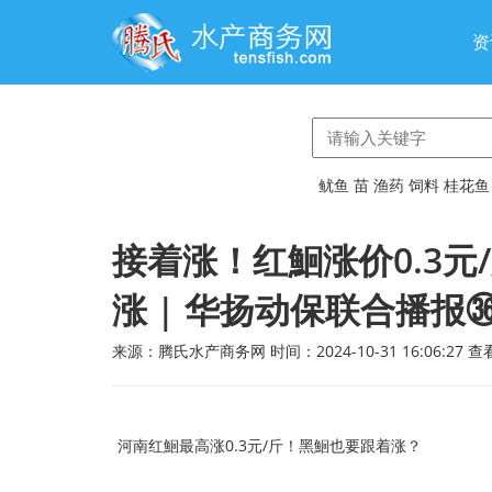
资
鱿鱼
苗
渔药
饲料
桂花鱼
接着涨！红鮰涨价0.3
涨 | 华扬动保联合播报
来源：腾氏水产商务网 时间：2024-10-31 16:06:27 
河南红鮰最高涨0.3元/斤！黑鮰也要跟着涨？