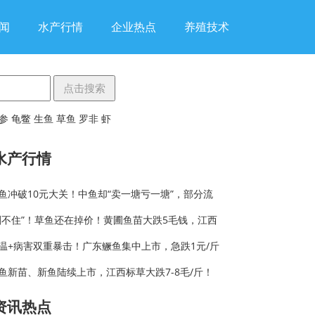
闻
水产行情
企业热点
养殖技术
参
龟鳖
生鱼
草鱼
罗非
虾
水产行情
鱼冲破10元大关！中鱼却“卖一塘亏一塘”，部分流
刹不住”！草鱼还在掉价！黄圃鱼苗大跌5毛钱，江西
温+病害双重暴击！广东鳜鱼集中上市，急跌1元/斤
鱼新苗、新鱼陆续上市，江西标草大跌7-8毛/斤！
资讯热点