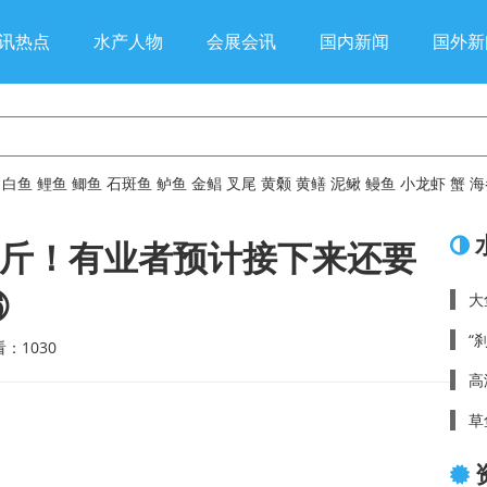
讯热点
水产人物
会展会讯
国内新闻
国外新
白鱼
鲤鱼
鲫鱼
石斑鱼
鲈鱼
金鲳
叉尾
黄颡
黄鳝
泥鳅
鳗鱼
小龙虾
蟹
海
元/斤！有业者预计接下来还要
㊱
大
“
查看：
1030
高
草