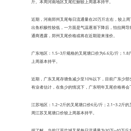
斤。本周河南地区叉尾红鮰较上周基本持平。
近期，河南郑州叉尾每日流通量在20万斤左右，较上周下
出鱼积极性较低，一方面是气温逐渐下降后，怕拉网导
通商透露，郑州叉尾价格或将在近期迎来涨价。
广东地区：1.5~3斤规格的叉尾塘口价为6.6元/斤；
上周基本持平。
近期，广东叉尾存塘鱼减少至10%以下，目前广东少
有业者估计，在鱼少的情况下，广东明年叉尾价格将会
江苏地区：1.2~2斤的叉尾塘口价6元/斤；2.1~3.2斤
周江苏叉尾塘口价较上周基本持平。
据了解，当前江苏盐城叉尾每日流通量为30万~40万