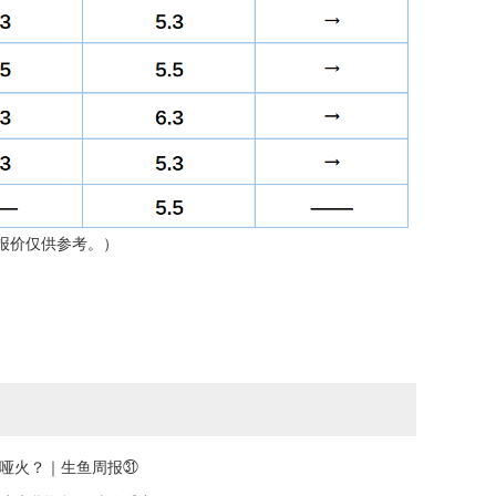
报价仅供参考。）
”却哑火？｜生鱼周报㉛