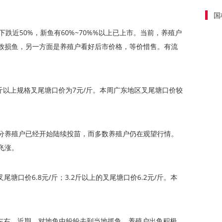
国
跌近50%，新鱼有60%~70%%以上已上市。当前，养殖户
致损鱼，另一方面是养殖户看好后市价格，等价惜售。有流
1.8斤以上规格叉尾塘口价为7元/斤。本周广东地区叉尾塘口价较
部分养殖户已经开始陆续投苗，而多数养殖户仍在观望行情。
飞涨。
的叉尾塘口价6.8元/斤；3.2斤以上的叉尾塘口价6.2元/斤。本
斤左右。近期，对地鱼中纷纷去到当地抓鱼，养殖户出鱼积极