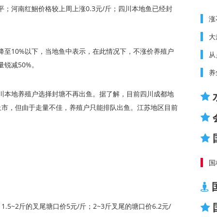
；河南红鮰价格较上周上涨0.3元/斤；四川本地鱼已经封
涨
大
降至10%以下，当地鱼中表示，在此情况下，不涨价养殖户
从
锐减50%。
养
川本地养殖户选择封塘不再出鱼。据了解，目前四川成都地
已上市，但由于走量不佳，养殖户只能排队出鱼。江苏地区目前
国
1.5~2斤的叉尾塘口价5元/斤；2~3斤叉尾的塘口价6.2元/